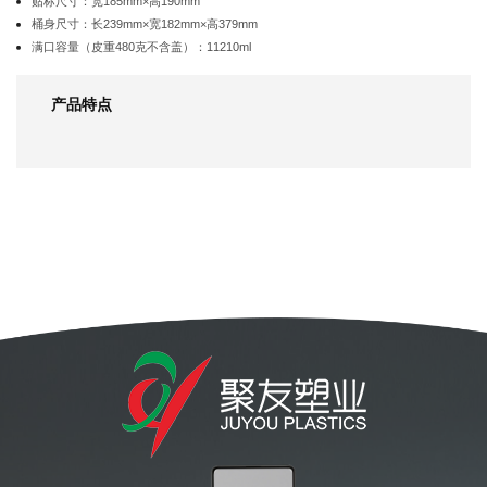
贴标尺寸：宽185mm×高190mm
桶身尺寸：长239mm×宽182mm×高379mm
满口容量（皮重480克不含盖）：11210ml
产品特点