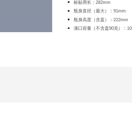
标贴周长：282mm
瓶身直径（最大）：91mm
瓶身高度（含盖）：222mm
满口容量（不含盖90克）：109