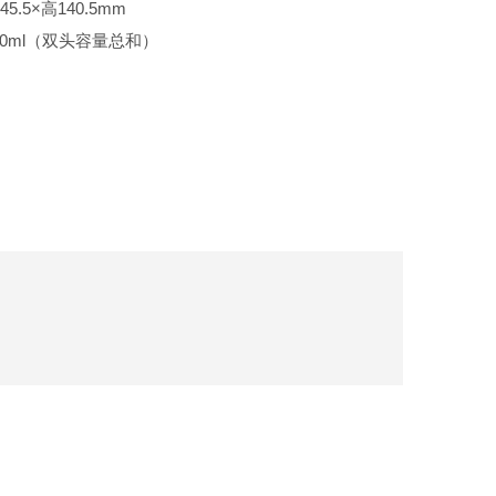
.5×高140.5mm
0ml（双头容量总和）